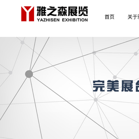
首页
关于