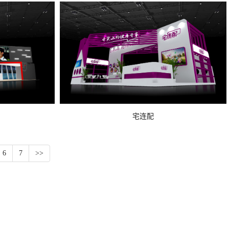
宅连配
6
7
>>